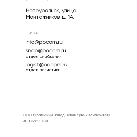
Новоуральск, улица
Монтажников д. 1А.
Почта
info@pocom.ru
snab@pocom.ru
отдел снабжения
logist@pocom.ru
отдел логистики
ООО «Уральский Завод Полимерных Композитов»
ИНН 6685101311