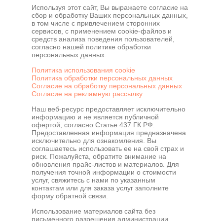
Используя этот сайт, Вы выражаете согласие на
сбор и обработку Ваших персональных данных,
в том числе с привлечением сторонних
сервисов, с применением cookie-файлов и
средств анализа поведения пользователей,
согласно нашей политике обработки
персональных данных.
Политика использования cookie
Политика обработки персональных данных
Согласие на обработку персональных данных
Согласие на рекламную рассылку
Наш веб-ресурс предоставляет исключительно
информацию и не является публичной
офертой, согласно Статье 437 ГК РФ.
Предоставленная информация предназначена
исключительно для ознакомления. Вы
соглашаетесь использовать ее на свой страх и
риск. Пожалуйста, обратите внимание на
обновления прайс-листов и материалов. Для
получения точной информации о стоимости
услуг, свяжитесь с нами по указанным
контактам или для заказа услуг заполните
Наш сайт использует файлы cookie для
форму обратной связи.
обеспечения удобства пользователей сайта,
его улучшения, сбора статистики и
Использование материалов сайта без
предоставления персонализированных
письменного разрешения администрации