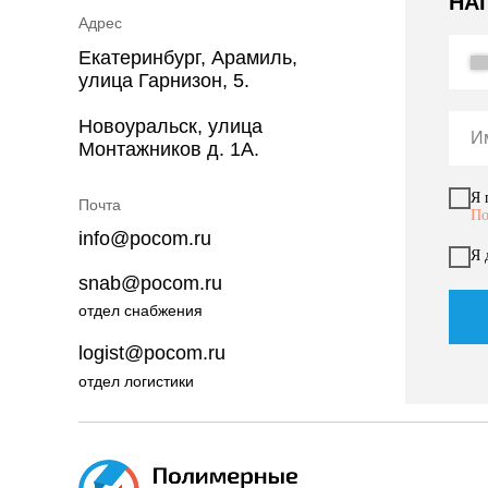
НА
Адрес
Екатеринбург, Арамиль,
улица Гарнизон, 5.
Новоуральск, улица
Монтажников д. 1А.
Я 
Почта
По
info@pocom.ru
Я 
snab@pocom.ru
отдел снабжения
logist@pocom.ru
отдел логистики