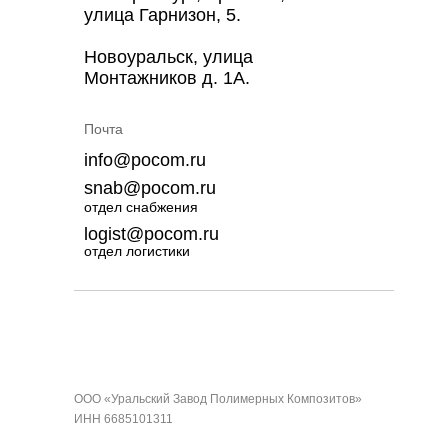
улица Гарнизон, 5.
Новоуральск, улица
Монтажников д. 1А.
Почта
info@pocom.ru
snab@pocom.ru
отдел снабжения
logist@pocom.ru
отдел логистики
ООО «Уральский Завод Полимерных Композитов»
ИНН 6685101311