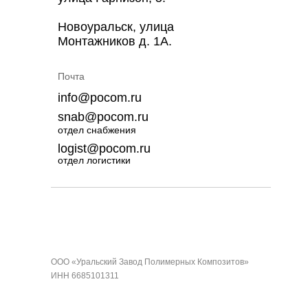
Новоуральск, улица
Монтажников д. 1А.
Почта
info@pocom.ru
snab@pocom.ru
отдел снабжения
logist@pocom.ru
отдел логистики
ООО «Уральский Завод Полимерных Композитов»
ИНН 6685101311