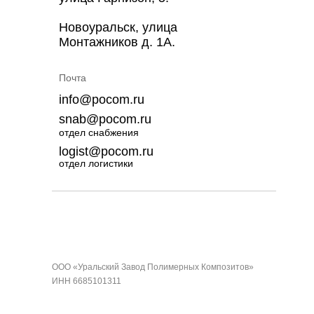
Новоуральск, улица
Монтажников д. 1А.
Почта
info@pocom.ru
snab@pocom.ru
отдел снабжения
logist@pocom.ru
отдел логистики
ООО «Уральский Завод Полимерных Композитов»
ИНН 6685101311